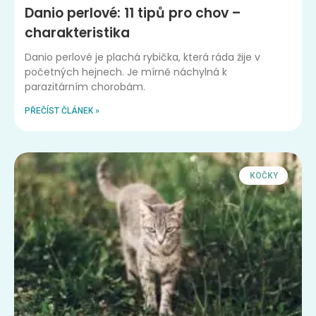
Danio perlové: 11 tipů pro chov –
charakteristika
Danio perlové je plachá rybička, která ráda žije v
početných hejnech. Je mírně náchylná k
parazitárním chorobám.
PŘEČÍST ČLÁNEK »
KOČKY