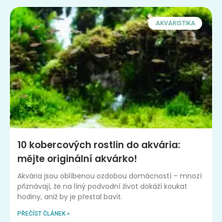
AKVARISTIKA
10 kobercových rostlin do akvária:
mějte originální akvárko!
Akvária jsou oblíbenou ozdobou domácností – mnozí
přiznávají, že na líný podvodní život dokáží koukat
hodiny, aniž by je přestal bavit.
PŘEČÍST ČLÁNEK »