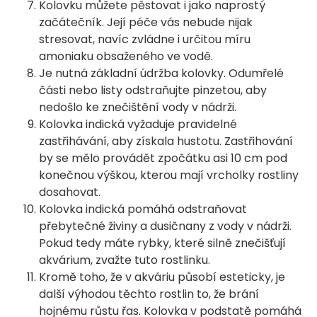
Kolovku můžete pěstovat i jako naprostý
začátečník. Její péče vás nebude nijak
stresovat, navíc zvládne i určitou míru
amoniaku obsaženého ve vodě.
Je nutná základní údržba kolovky. Odumřelé
části nebo listy odstraňujte pinzetou, aby
nedošlo ke znečištění vody v nádrži.
Kolovka indická vyžaduje pravidelné
zastřihávání, aby získala hustotu. Zastřihování
by se mělo provádět zpočátku asi 10 cm pod
konečnou výškou, kterou mají vrcholky rostliny
dosahovat.
Kolovka indická pomáhá odstraňovat
přebytečné živiny a dusičnany z vody v nádrži.
Pokud tedy máte rybky, které silně znečišťují
akvárium, zvažte tuto rostlinku.
Kromě toho, že v akváriu působí esteticky, je
další výhodou těchto rostlin to, že brání
hojnému růstu řas. Kolovka v podstatě pomáhá