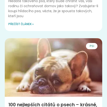
Hledáte takového psa, který bude chránit vás, vaši
rodinu či ochraňovat domov jako takový? Zvažujete-li
koupi hlídacího psa, vězte, že je spousta takových,
kteří jsou
PŘEČÍST ČLÁNEK »
PSI
100 nejlepších citátů o psech – krásné,