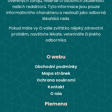
ověřených zdrojů, rešerše či osobních zkušeností
našich redaktorů. Tyto informace jsou pouze
informativního charakteru a neslouží jako odborná
lékařská rada.
Pokud máte vy či vaše zvířátko nějaký zdravotní
problém, navštivte lékaře, veterináře či jiného
odborníka.
O webu
Obchodní podmínky
Mapa stránek
Ochrana soukromí
Kontakt
O nás
Plemena