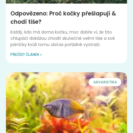
Odpovězeno: Proč kočky přešlapují &
chodí tiše?
Každý, kdo má doma kočku, moc dobře ví, že tito
chlupáči dokážou chodit skutečně velmi tiše a své
páníčky kvůli tomu občas pořádně vystraší.
PŘEČÍST ČLÁNEK »
AKVARISTIKA