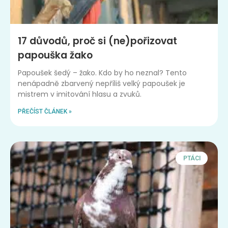
17 důvodů, proč si (ne)pořizovat
papouška žako
Papoušek šedý – žako. Kdo by ho neznal? Tento
nenápadně zbarvený nepříliš velký papoušek je
mistrem v imitování hlasu a zvuků.
PŘEČÍST ČLÁNEK »
PTÁCI