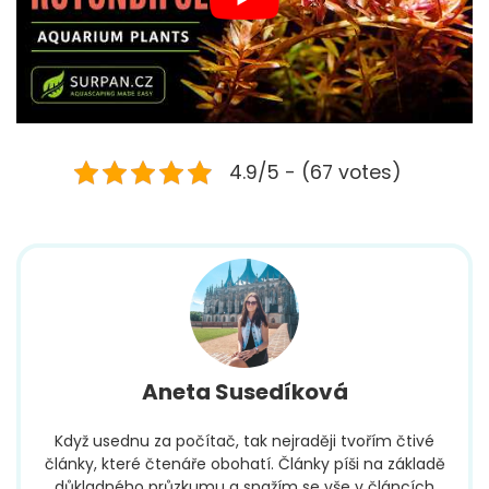
4.9/5 - (67 votes)
Aneta Susedíková
Když usednu za počítač, tak nejraději tvořím čtivé
články, které čtenáře obohatí. Články píši na základě
důkladného průzkumu a snažím se vše v článcích