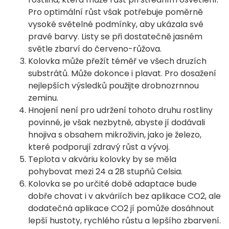
Pro optimální růst však potřebuje poměrně
vysoké světelné podmínky, aby ukázala své
pravé barvy. Listy se při dostatečně jasném
světle zbarví do červeno-růžova.
Kolovka může přežít téměř ve všech druzích
substrátů. Může dokonce i plavat. Pro dosažení
nejlepších výsledků použijte drobnozrnnou
zeminu.
Hnojení není pro udržení tohoto druhu rostliny
povinné, je však nezbytné, abyste jí dodávali
hnojiva s obsahem mikroživin, jako je železo,
které podporují zdravý růst a vývoj.
Teplota v akváriu kolovky by se měla
pohybovat mezi 24 a 28 stupňů Celsia.
Kolovka se po určité době adaptace bude
dobře chovat i v akváriích bez aplikace CO2, ale
dodatečná aplikace CO2 jí pomůže dosáhnout
lepší hustoty, rychlého růstu a lepšího zbarvení.