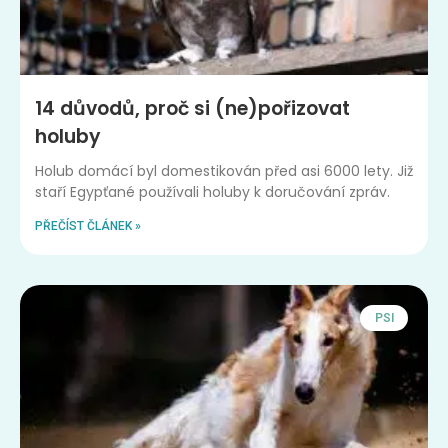
14 důvodů, proč si (ne)pořizovat
holuby
Holub domácí byl domestikován před asi 6000 lety. Již
staří Egypťané používali holuby k doručování zpráv.
PŘEČÍST ČLÁNEK »
PSI