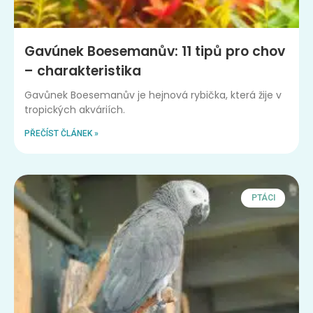
Gavúnek Boesemanův: 11 tipů pro chov
– charakteristika
Gavůnek Boesemanův je hejnová rybička, která žije v
tropických akváriích.
PŘEČÍST ČLÁNEK »
PTÁCI