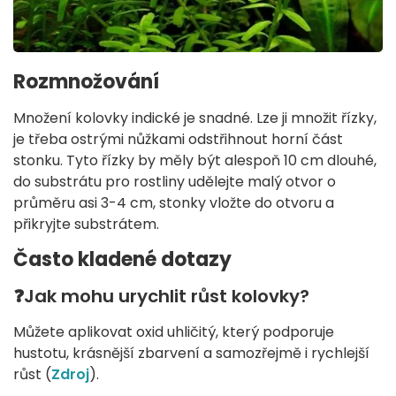
Rozmnožování
Množení kolovky indické je snadné. Lze ji množit řízky,
je třeba ostrými nůžkami odstřihnout horní část
stonku. Tyto řízky by měly být alespoň 10 cm dlouhé,
do substrátu pro rostliny udělejte malý otvor o
průměru asi 3-4 cm, stonky vložte do otvoru a
přikryjte substrátem.
Často kladené dotazy
❓Jak mohu urychlit růst kolovky?
Můžete aplikovat oxid uhličitý, který podporuje
hustotu, krásnější zbarvení a samozřejmě i rychlejší
růst (
Zdroj
).