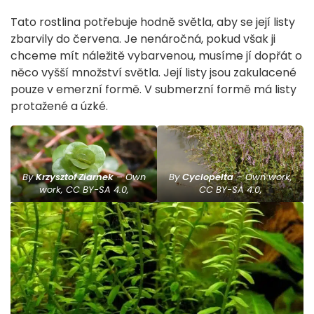
Tato rostlina potřebuje hodně světla, aby se její listy
zbarvily do červena. Je nenáročná, pokud však ji
chceme mít náležitě vybarvenou, musíme jí dopřát o
něco vyšší množství světla. Její listy jsou zakulacené
pouze v emerzní formě. V submerzní formě má listy
protažené a úzké.
By
Krzysztof Ziarnek
– Own
By
Cyclopelta
– Own work,
work, CC BY-SA 4.0,
CC BY-SA 4.0,