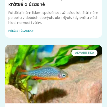
krátké a úžasné
Psi dělají nám lidem společnost už tisíce let. Stáli nám
po boku v dobách dobrých, ale i zlých, kdy světu vládl
hlad, nemoci i války.
PŘEČÍST ČLÁNEK »
AKVARISTIKA